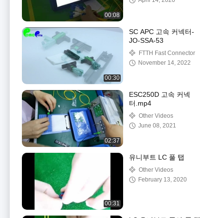
April 14, 2020
00:08
SC APC 고속 커넥터-
JO-SSA-53
FTTH Fast Connector
November 14, 2022
00:30
ESC250D 고속 커넥
터.mp4
Other Videos
June 08, 2021
02:37
유니부트 LC 풀 탭
Other Videos
February 13, 2020
00:31