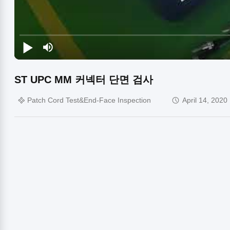
ST UPC MM 커넥터 단면 검사
Patch Cord Test&End-Face Inspection
April 14, 2020