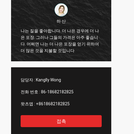
하 산
나는 질을 좋아합니다. 더 나은 경우에 더 나
은 포장. 그러나 그들의 가격은 아주 좋습니
가장 빠
다. 어쩌면 나는 더 나은 포장을 얻기 위하여
더 많은 것을 지불할 것입니다
담당자 :
Kanglly Wong
전화 번호 :
86-18682182825
왓츠앱 :
+8618682182825
접촉