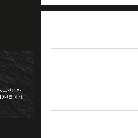
제품 상세 정보
상품 이름
내부 셔터와 LC 두 부분
삽입 손실
≤0.2dB
내구성
최대 0.1dB.
. 그것은 아
철수 힘
2.0N ~ 5.9N
하이 라이트
내부 셔터 광케이블 어