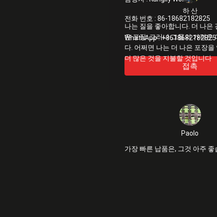
하 산
전화 번호 :
86-18682182825
나는 질을 좋아합니다. 더 나은 
은 포장. 그러나 그들의 가격은
WhatsApp :
+8618682182825
다. 어쩌면 나는 더 나은 포장을
더 많은 것을 지불할 것입니다
접촉
Paolo
가장 빠른 납품은, 그것 아주 좋