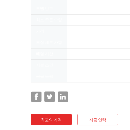
모델 번호
내부 셔터와 LC 두 부분으로 되 
최소 주문 수량
100
가격
US $ 24-26
포장 세부 사항
54*40*35cm
배달 시간
3-7 근무일
지불 조건
L/C, T/T, Paypal
공급 능력
달 당 100000 조각/조각
최고의 가격
지금 연락