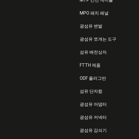
MTP 간선 케이블
MPO 패치 패널
광섬유 변발
광섬유 쪼개는 도구
섬유 배전상자
FTTH 제품
ODF 플러그반
섬유 단자함
광섬유 어댑터
광섬유 커넥터
광섬유 감쇠기