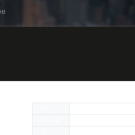
통신
부 셔터 광케이블 어댑터 이중 통신
원래 장소
중국
브랜드 이름
OMC or OEM
인증
RoHS,SGS,ISO