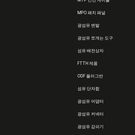
MTP 간선 케이블
MPO 패치 패널
광섬유 변발
광섬유 쪼개는 도구
섬유 배전상자
FTTH 제품
ODF 플러그반
섬유 단자함
광섬유 어댑터
광섬유 커넥터
광섬유 감쇠기