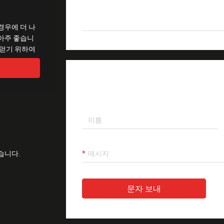
하이 라이트
G.651 G.653 광섬유 도
경우에 더 나
 아주 좋습니
 얻기 위하여
메시지를 남겨주세요
습니다.
문자 보내