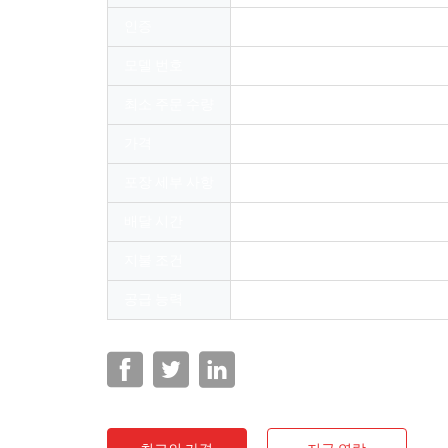
인증
ROHS and ISO
모델 번호
OMCFS-X600
최소 주문 수량
2
가격
Negotiation
포장 세부 사항
안쪽 PE 가방과 통
배달 시간
5일부터 8일까지 작업 일수
지불 조건
L/C (신용장), 전신환, 웨스턴 유
공급 능력
1000년 / PCS (개인휴대통신) / 