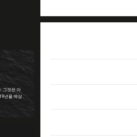
제품 상세 정보
상품 이름
포켓용 작은 퓨전 스플
SM(G.652), MM(G.651),
적용 가능한 섬유
NZDS(G.655), (G.6
. 그것은 아
코팅의 지름
160 - 900μm
반사 특성
>60dB