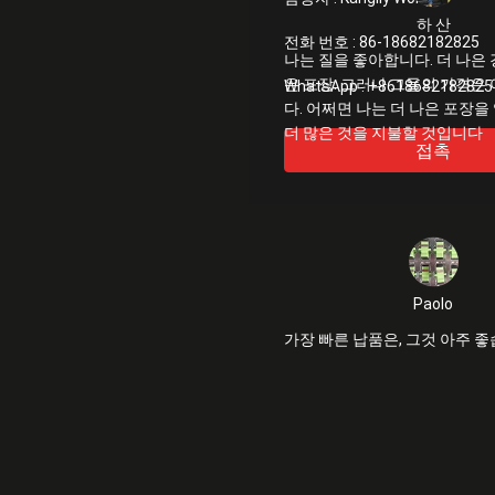
하 산
전화 번호 :
86-18682182825
나는 질을 좋아합니다. 더 나은 
은 포장. 그러나 그들의 가격은
WhatsApp :
+8618682182825
다. 어쩌면 나는 더 나은 포장을
더 많은 것을 지불할 것입니다
접촉
Paolo
가장 빠른 납품은, 그것 아주 좋