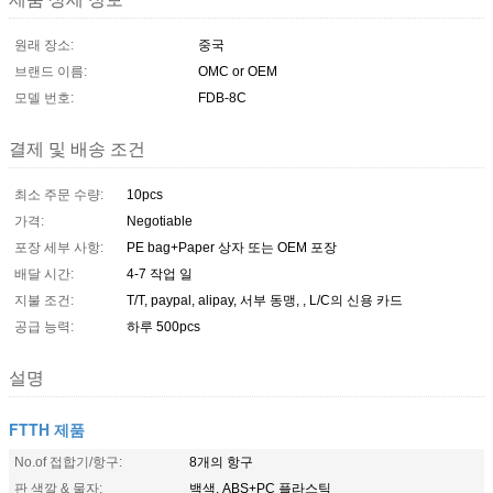
원래 장소:
중국
브랜드 이름:
OMC or OEM
모델 번호:
FDB-8C
결제 및 배송 조건
최소 주문 수량:
10pcs
가격:
Negotiable
포장 세부 사항:
PE bag+Paper 상자 또는 OEM 포장
배달 시간:
4-7 작업 일
지불 조건:
T/T, paypal, alipay, 서부 동맹, , L/C의 신용 카드
공급 능력:
하루 500pcs
설명
FTTH 제품
No.of 접합기/항구:
8개의 항구
판 색깔 & 물자:
백색, ABS+PC 플라스틱