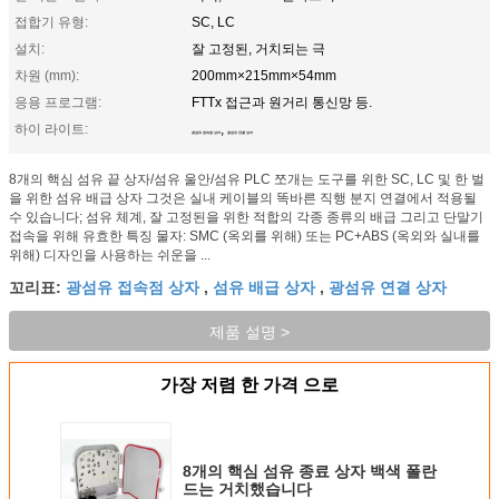
접합기 유형:
SC, LC
설치:
잘 고정된, 거치되는 극
차원 (mm):
200mm×215mm×54mm
응용 프로그램:
FTTx 접근과 원거리 통신망 등.
하이 라이트:
,
광섬유 접속점 상자
광섬유 연결 상자
8개의 핵심 섬유 끝 상자/섬유 울안/섬유 PLC 쪼개는 도구를 위한 SC, LC 및 한 벌
을 위한 섬유 배급 상자 그것은 실내 케이블의 똑바른 직행 분지 연결에서 적용될
수 있습니다; 섬유 체계, 잘 고정된을 위한 적합의 각종 종류의 배급 그리고 단말기
접속을 위해 유효한 특징 물자: SMC (옥외를 위해) 또는 PC+ABS (옥외와 실내를
위해) 디자인을 사용하는 쉬운을 ...
광섬유 접속점 상자
섬유 배급 상자
광섬유 연결 상자
꼬리표:
,
,
제품 설명 >
가장 저렴 한 가격 으로
8개의 핵심 섬유 종료 상자 백색 폴란
드는 거치했습니다