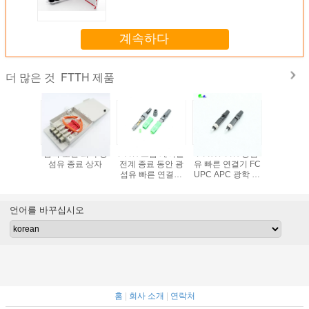
계속하다
FTTH 제품
더 많은 것
심 백색 섬
금속 포탄 회색 광
FTTH 드롭 케이블
FTTX FTTH 광섬
288 SC/
자, PLC
섬유 종료 상자
전계 종료 동안 광
유 빠른 연결기 FC
종료 상자
도구를 위
섬유 빠른 연결기
UPC APC 광학 섬
인 종료 상자
배급 상자
SC APC UPC 퀵
유 퀵 커넥터
245 * 
커넥터
언어를 바꾸십시오
홈
|
회사 소개
|
연락처